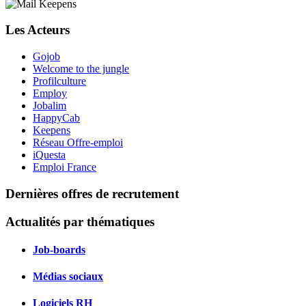
Les Acteurs
Gojob
Welcome to the jungle
Profilculture
Employ
Jobalim
HappyCab
Keepens
Réseau Offre-emploi
iQuesta
Emploi France
Dernières offres de recrutement
Actualités par thématiques
Job-boards
Médias sociaux
Logiciels RH